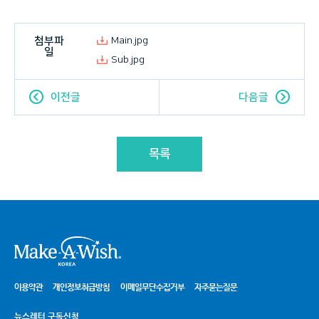
첨부파
Main.jpg
일
Sub.jpg
이전글
다음글
목록
시
이용약관
개인정보취급방침
이메일무단수집거부
자주묻는질문
뉴스레터 구독신청