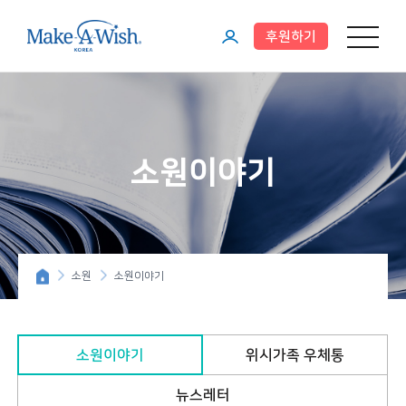
후원하기
메뉴 열기
마
이
페
이
소원이야기
지
소원
소원이야기
소원이야기
위시가족 우체통
뉴스레터