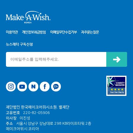
시
이용약관
개인정보취급방침
이메일무단수집거부
자주묻는질문
뉴스레터 구독신청
신청하기
네이버
페이스북
카카오톡 채널
재단법인 한국메이크어위시소원. 별재단
고유번호
220-82-05906
이사장
이진성
주소
서울시 강남구 강남대로 298 KB라이프타워 2층
메이크어위시 코리아