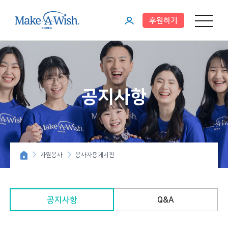
후원하기
메뉴 열기
마
이
페
이
공지사항
지
자원봉사
봉사자용게시판
공지사항
Q&A