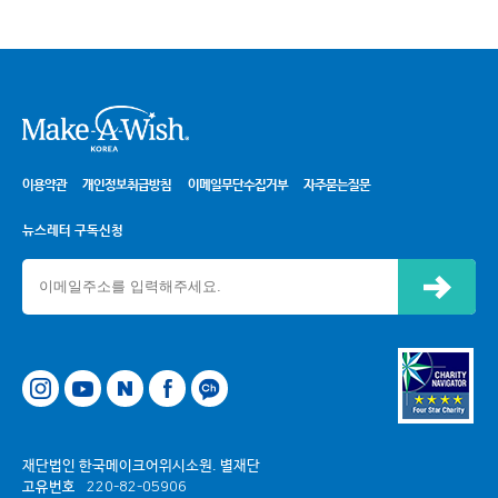
시
이용약관
개인정보취급방침
이메일무단수집거부
자주묻는질문
뉴스레터 구독신청
신청하기
네이버
페이스북
카카오톡 채널
재단법인 한국메이크어위시소원. 별재단
고유번호
220-82-05906