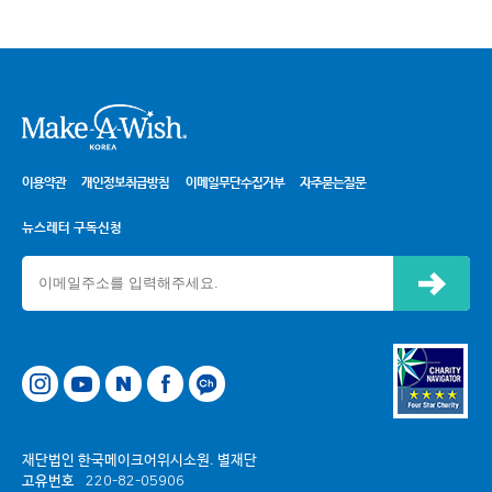
시
이용약관
개인정보취급방침
이메일무단수집거부
자주묻는질문
뉴스레터 구독신청
신청하기
네이버
페이스북
카카오톡 채널
재단법인 한국메이크어위시소원. 별재단
고유번호
220-82-05906