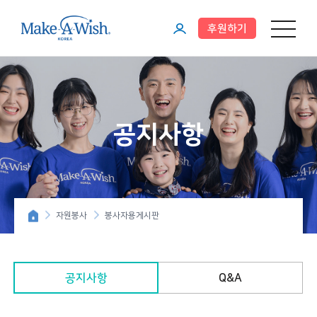
후원하기
메뉴 열기
마
이
페
이
공지사항
지
자원봉사
봉사자용게시판
공지사항
Q&A