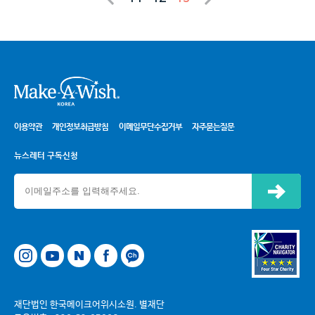
시
이용약관
개인정보취급방침
이메일무단수집거부
자주묻는질문
뉴스레터 구독신청
신청하기
네이버
페이스북
카카오톡 채널
재단법인 한국메이크어위시소원. 별재단