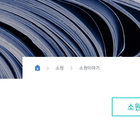
위시이펙트
블루버튼 
소원
소원이야기
소