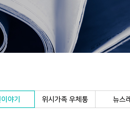
캠페인
핸즈온캠페인
기
원이야기
위시가족 우체통
뉴스