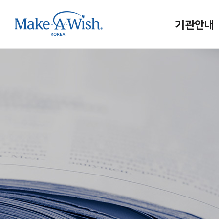
기관안내
메이크어위시
인사말
연혁/조직
홍보대사
사업보고
메이크어위시
인재채용