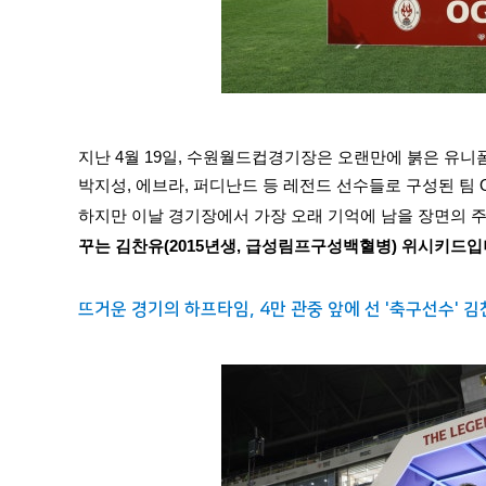
지난 4월 19일, 수원월드컵경기장은 오랜만에 붉은 유니
박지성, 에브라, 퍼디난드 등 레전드 선수들로 구성된 팀 
하지만 이날 경기장에서 가장 오래 기억에 남을 장면의 
꾸는 김찬유(2015년생, 급성림프구성백혈병) 위시키드입
뜨거운 경기의 하프타임, 4만 관중 앞에 선 '축구선수' 