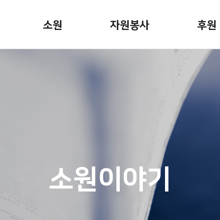
소원
자원봉사
후원
소원안내
자원봉사활동
정기후
소원신청
봉사자용 게시판
일시후
소원이야기
기업후
캠페인
기념일
 뉴스
소원파
소원이야기