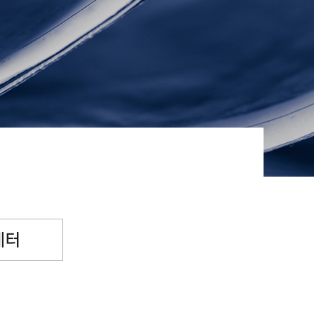
념일후원
소원파트너
레터