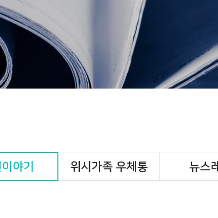
캠페인
핸즈온캠페인
기
원이야기
위시가족 우체통
뉴스