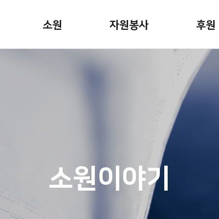
소원
자원봉사
후원
소원안내
자원봉사활동
정기후
소원신청
봉사자용 게시판
일시후
소원이야기
기업후
캠페인
기념일
 뉴스
소원파
소원이야기