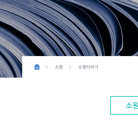
위시이펙트
블루버튼 
소원
소원이야기
소