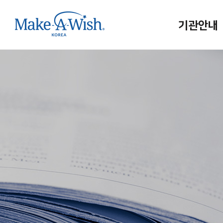
기관안내
메이크어위시
인사말
연혁/조직
홍보대사
사업보고
메이크어위시
인재채용