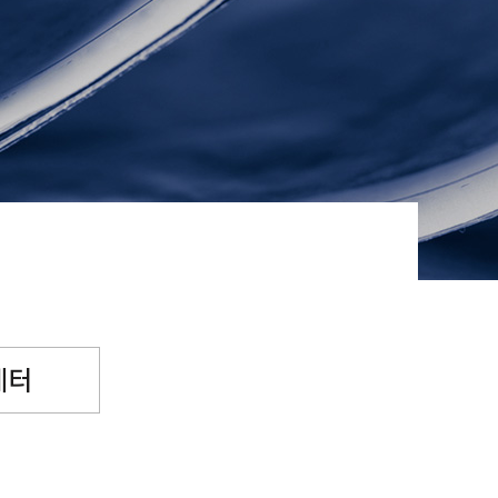
념일후원
소원파트너
레터