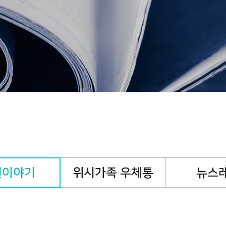
캠페인
핸즈온캠페인
기
원이야기
위시가족 우체통
뉴스