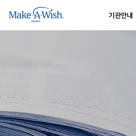
기관안내
메이크어위시
인사말
연혁/조직
홍보대사
사업보고
메이크어위시
인재채용