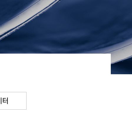
념일후원
소원파트너
레터