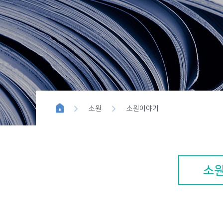
위시이펙트
블루버튼 
소원
소원이야기
소