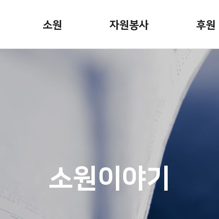
소원
자원봉사
후원
소원안내
자원봉사활동
정기후
소원신청
봉사자용 게시판
일시후
소원이야기
기업후
캠페인
기념일
 뉴스
소원파
소원이야기