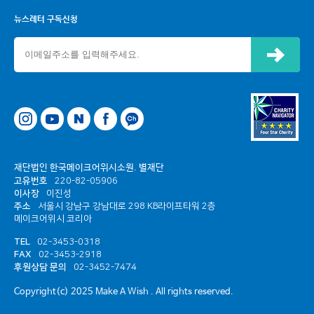
뉴스레터 구독신청
신청하기
네이버
페이스북
카카오톡 채널
재단법인 한국메이크어위시소원. 별재단
고유번호
220-82-05906
이사장
이진성
주소
서울시 강남구 강남대로 298 KB라이프타워 2층
메이크어위시 코리아
TEL
02-3453-0318
FAX
02-3453-2918
후원상담 문의
02-3452-7474
Copyright(c) 2025 Make A Wish . All rights reserved.