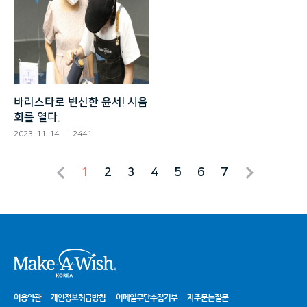
바리스타로 변신한 윤서! 시음
회를 열다.
2023-11-14
2441
1
2
3
4
5
6
7
시
이용약관
개인정보취급방침
이메일무단수집거부
자주묻는질문