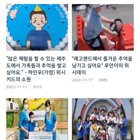
“많은 체험을 할 수 있는 제주
"레고랜드에서 즐거운 추억을
도에서 가족들과 추억을 쌓고
남기고 싶어요" 루안이의 위
싶어요.” - 하민우(가명) 위시
시데이
키드의 소원
2023-11-17
3865
2023-11-17
5013