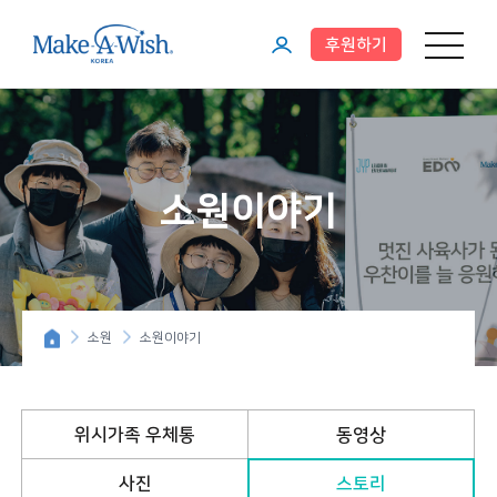
후원하기
메뉴 열기
마
이
페
이
소원이야기
지
소원
소원이야기
위시가족 우체통
동영상
사진
스토리