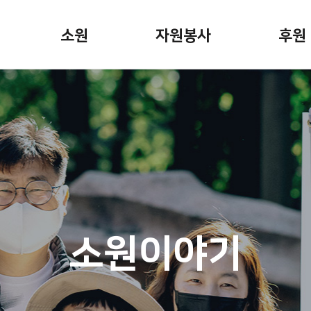
소원
자원봉사
후원
소원안내
자원봉사활동
정기후
소원신청
봉사자용 게시판
일시후
소원이야기
기업후
캠페인
기념일
 뉴스
소원파
소원이야기