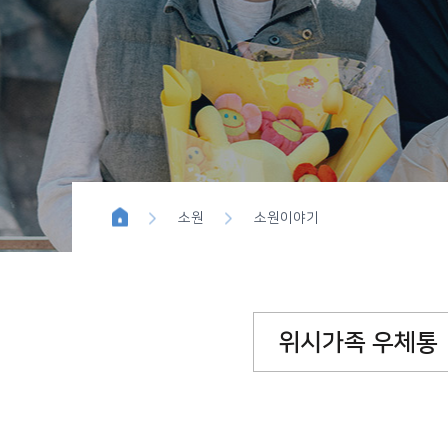
위시이펙트
블루버튼 
소원
소원이야기
위시가족 우체통