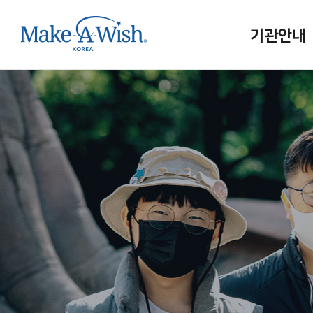
기관안내
메이크어위시
인사말
연혁/조직
홍보대사
사업보고
메이크어위시
인재채용