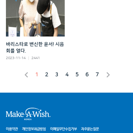
바리스타로 변신한 윤서! 시음
회를 열다.
2023-11-14
2441
1
2
3
4
5
6
7
시
이용약관
개인정보취급방침
이메일무단수집거부
자주묻는질문