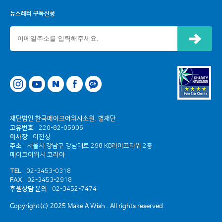
뉴스레터 구독신청
신청하기
네이버
페이스북
카카오톡 채널
재단법인 한국메이크어위시소원. 별재단
고유번호
220-82-05906
이사장
이진성
주소
서울시 강남구 강남대로 298 KB라이프타워 2층
메이크어위시 코리아
TEL
02-3453-0318
FAX
02-3453-2918
후원상담 문의
02-3452-7474
Copyright(c) 2025 Make A Wish . All rights reserved.