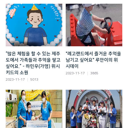
“많은 체험을 할 수 있는 제주
"레고랜드에서 즐거운 추억을
도에서 가족들과 추억을 쌓고
남기고 싶어요" 루안이의 위
싶어요.” - 하민우(가명) 위시
시데이
키드의 소원
2023-11-17
3865
2023-11-17
5013