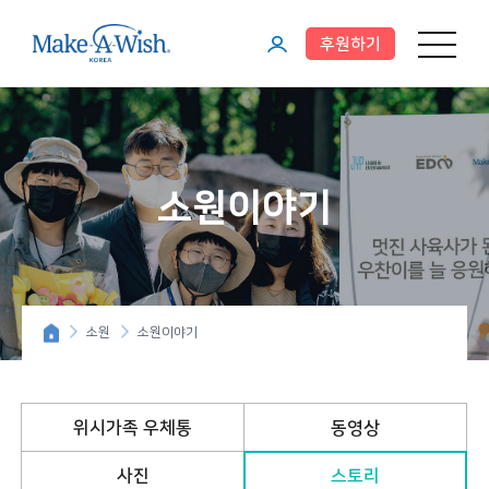
후원하기
메뉴 열기
마
이
페
이
소원이야기
지
소원
소원이야기
위시가족 우체통
동영상
사진
스토리