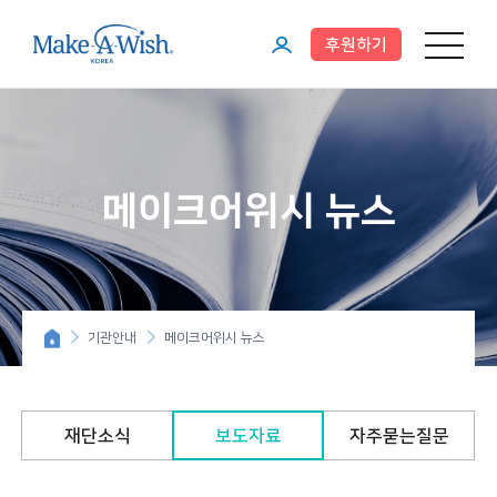
후원하기
메뉴 열기
마
이
페
이
메이크어위시 뉴스
지
기관안내
메이크어위시 뉴스
재단소식
보도자료
자주묻는질문