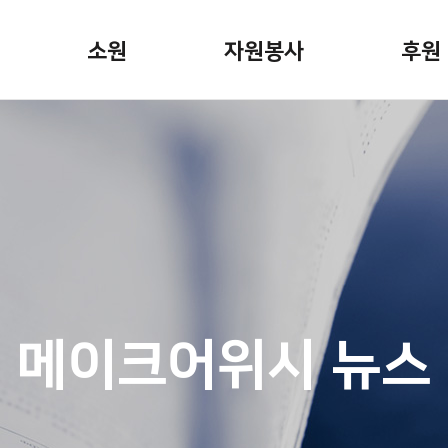
소원
자원봉사
후원
소원안내
자원봉사활동
정기후
소원신청
봉사자용 게시판
일시후
소원이야기
기업후
캠페인
기념일
 뉴스
소원파
메이크어위시 뉴스