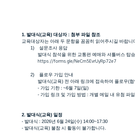
1.
발대식
(
교육
)
대상자
:
첨부 파일 참조
교육대상자는 아래 두 문항을 꼼꼼히 읽어주시길 바랍니
1)
설문조사 응답
발대식 참석을 위한 교통편 예매와 셔틀버스 탑
https://forms.gle/NeCrn5EvrUyRp72e7
2)
플로우 가입 안내
발대식
(
교육
)
전 아래 링크에 접속하여 플로우
(
협
-
가입 기한
: ~6
월
7
일
(
일
)
-
가입 링크 및 가입 방법
:
개별 메일 내 유첨 파일
2.
발대식
(
교육
)
일정
-
발대식
: 2026
년
6
월
24
일
(
수
) 14:00~17:30
-
발대식
(
교육
)
불참 시 활동이 불가합니다
.