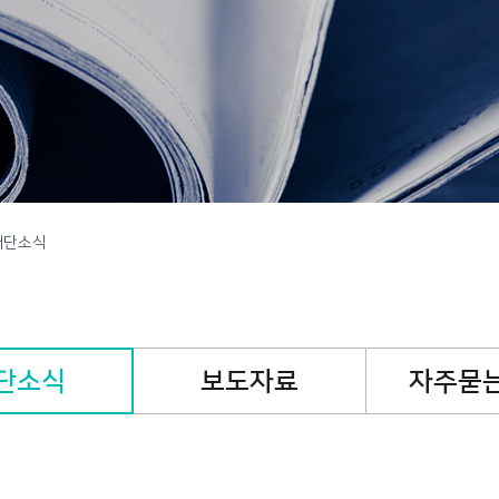
캠페인
핸즈온캠페인
기
재단소식
단소식
보도자료
자주묻