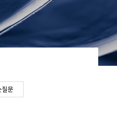
념일후원
소원파트너
는질문