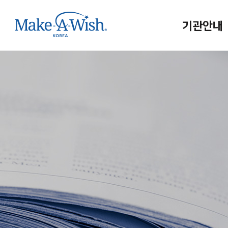
기관안내
메이크어위시
인사말
연혁/조직
홍보대사
사업보고
메이크어위시
인재채용