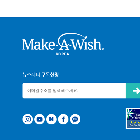
크어위시
뉴스레터 구독신청
신청하기
타그램
유튜브
네이버
페이스북
카카오톡 채널