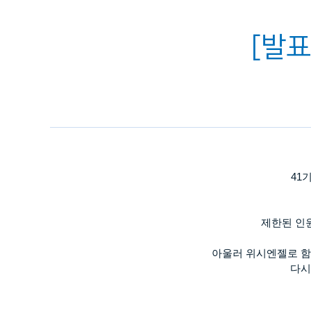
[발표
41
기
제한된 인
아울러 위시엔젤로 함
다시