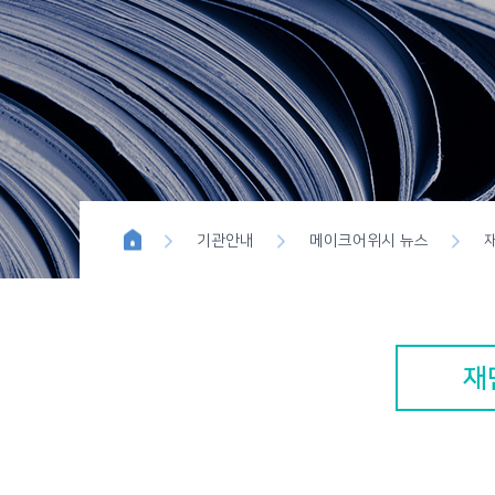
위시이펙트
블루버튼 
기관안내
메이크어위시 뉴스
재