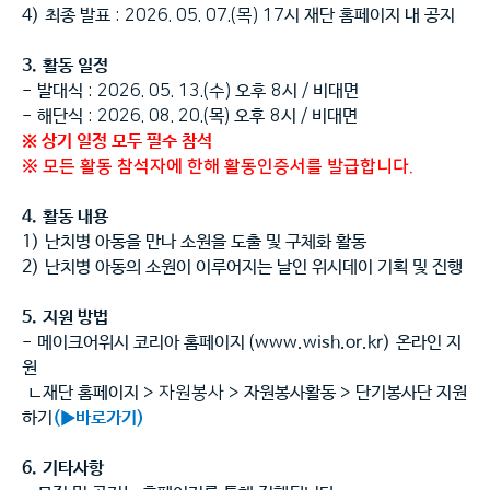
4)
최종 발표
: 2026. 05. 07.(목
) 17
시 재단 홈페이지 내 공지
3.
활동 일정
-
발대식
: 2026. 05. 13.(수
)
오후
8
시
/
비대면
-
해단식
: 2026. 08. 20.(
목
)
오후
8
시
/
비대면
※ 상기 일정 모두 필수 참석
※ 모든 활동 참석자에 한해 활동인증서를 발급합니다.
4.
활동 내용
1)
난치병 아동을 만나 소원을 도출 및 구체화 활동
2)
난치병 아동의 소원이 이루어지는 날인 위시데이 기획 및 진행
5.
지원 방법
-
메이크어위시 코리아 홈페이지
(
www.wish.or.kr
)
온라인 지
원
ㄴ재단 홈페이지
> 자원봉사
>
자원봉사활동
>
단기봉사단 지원
하기
(
▶바로가기)
6.
기타사항