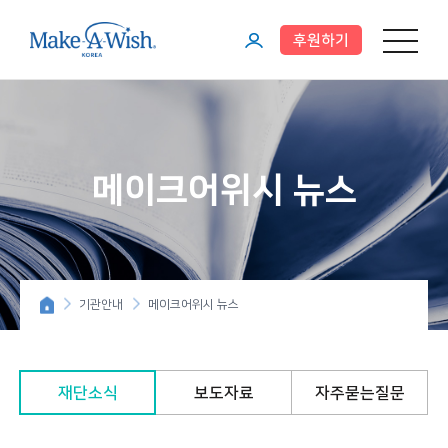
후원하기
메뉴 열기
마
이
페
이
메이크어위시 뉴스
지
기관안내
메이크어위시 뉴스
재단소식
보도자료
자주묻는질문