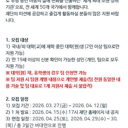
로 투병 중인 아동의 삶에 변화를 선물하는 ‘세계 최대 소원 성취
기관’으로
,
전 세계
50
개 국가에서 함께합니다
.
재단의 미션에 공감하고 즐겁게 활동하실 분들의 많은 지원 바랍
니다
.
1.
모집 대상
1)
국내
/
외 대학
(
교
)
에 재학 중인 대학
(
원
)
생
(2
인 이상 팀으로만
지원 가능
)
2)
만
19
세 이상의 신분 확인이 가능한 성인
(
개인
,
팀으로 모두
지원 가능
)
※
대학
(
원
) 재,
휴학생의 경우 팀 신청만 가능
※ 팀 지원 시 팀원 개별 내용으로 개인별 제출(팀 전원 동일한 내
용 기술 및 팀 대표로 1개 지원서 제출 시 불합격)
2.
모집 일정
1)
모집 기간
: 2026. 03. 27.(금
) ~ 2026. 04. 12.(
일
)
2) 1
차 발표
: 2026. 04. 15.(수
) 17
시 재단 홈페이지 내 공지
3)
면접 일정
: 2026. 04. 25.(토
), 2026. 04. 29.(수) ~ 30.
(목) / 총 3일간 비대면으로 진행