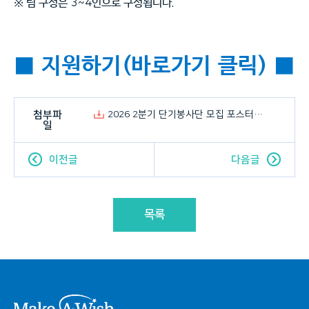
※
팀 구성은
3~4
인으로 구성됩니다
.
■
지원하기(
바로가기
클릭)
■
첨부파
2026 2분기 단기봉사단 모집 포스터_260325_RGB.jpg
일
이전글
다음글
목록
시