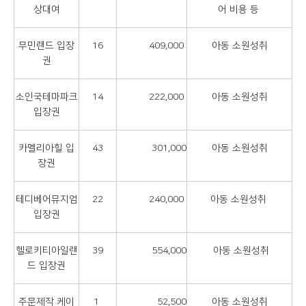
상대여
어 비용 등
무민랜드 입장
16
409,000
아동 소원성취
권
소인국테마파크
14
222,000
아동 소원성취
입장권
카멜리아힐 입
43
301,000
아동 소원성취
장권
테디베어뮤지엄
22
240,000
아동 소원성취
입장권
헬로키티아일랜
39
554,000
아동 소원성취
드 입장권
주문제작 케이
1
52,500
아동 소원성취