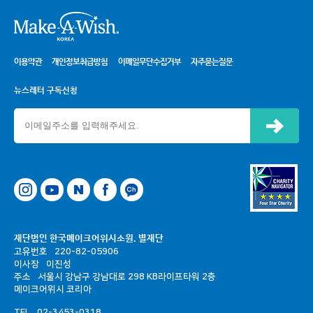
시
이용약관
개인정보취급방침
이메일무단수집거부
자주묻는질문
뉴스레터 구독신청
신청하기
네이버
페이스북
카카오톡 채널
재단법인 한국메이크어위시소원. 별재단
고유번호
220-82-05906
이사장
이진성
주소
서울시 강남구 강남대로 298 KB라이프타워 2층
메이크어위시 코리아
TEL
02-3453-0318