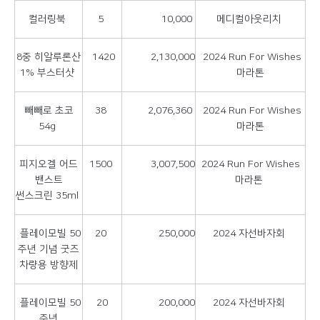
컬러링북
5
10,000
메디컬아웃리치
8중 히알루론산
1420
2,130,000
2024 Run For Wishes
1% 부스터샷
마라톤
빼빼로 초코
38
2,076,360
2024 Run For Wishes
54g
마라톤
피지오겔 어드
1500
3,007,500
2024 Run For Wishes
밴스트
마라톤
썬스크린 35ml
플레이모빌 50
20
250,000
2024 자선바자회
주년 기념 굿즈
차량용 방향제
플레이모빌 50
20
200,000
2024 자선바자회
주년