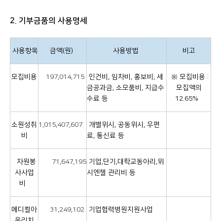
2. 기부금품의 사용명세
사용항목
금액(원)
사용방법
비고
모집비용
197,014,715
인건비, 임차비, 홍보비, 세
※ 모집비용 :
금공과금, 소모품비, 지급수
모집액의
수료 등
12.65%
소원성취
1,015,407,607
개별위시, 공동위시, 우편
비
료, 통신료 등
자원봉
71,647,195
기업,단기,대학교동아리,위
사사업
시엔젤 관리비 등
비
메디컬아
31,249,102
기업협력병원지원사업
웃리치