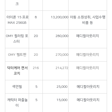
크
아이폰 15 프로
8
13,200,000
아동 소원성취, 사업수행
MAX 256GB
비품 등
OMY 컬러링 포
20
280,000
메디컬아웃리치
스터
OMY 펠트펜
20
270,000
메디컬아웃리치
닥터케어 캔서
216
214,272
메디컬아웃리치
코치
색연필
5
25,000
메디컬아웃리치
캐릭터 퍼즐놀
5
15,000
메디컬아웃리치
이