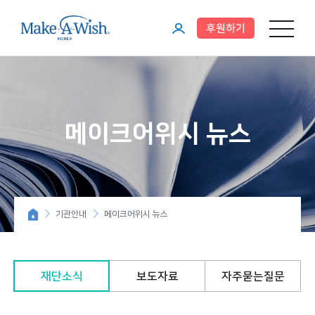
후원하기
메뉴 열기
마
이
페
이
메이크어위시 뉴스
지
기관안내
메이크어위시 뉴스
재단소식
보도자료
자주묻는질문