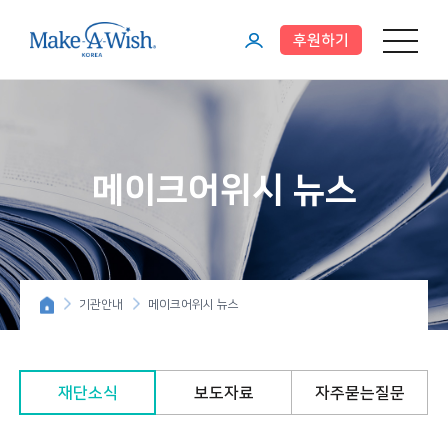
후원하기
메뉴 열기
마
이
페
이
메이크어위시 뉴스
지
기관안내
메이크어위시 뉴스
재단소식
보도자료
자주묻는질문