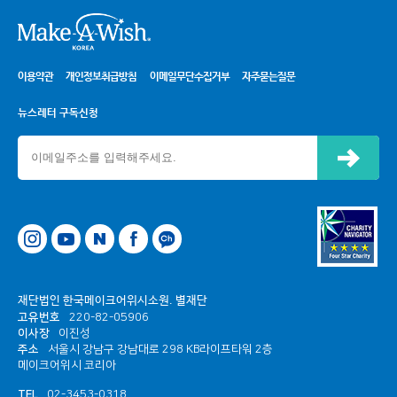
시
이용약관
개인정보취급방침
이메일무단수집거부
자주묻는질문
뉴스레터 구독신청
신청하기
네이버
페이스북
카카오톡 채널
재단법인 한국메이크어위시소원. 별재단
고유번호
220-82-05906
이사장
이진성
주소
서울시 강남구 강남대로 298 KB라이프타워 2층
메이크어위시 코리아
TEL
02-3453-0318