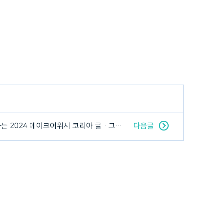
[모집] 올림푸스한국이 함께하는 2024 메이크어위시 코리아 글 · 그림 공모전
다음글