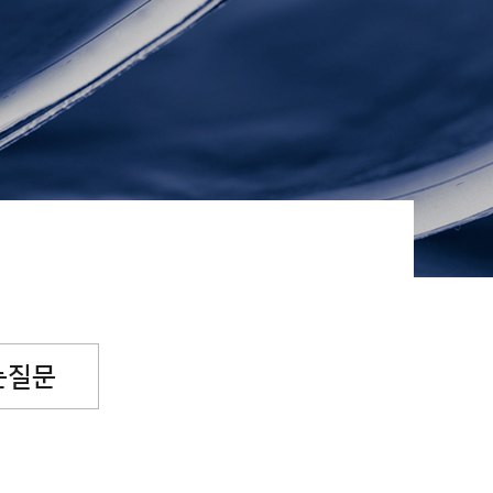
념일후원
소원파트너
는질문