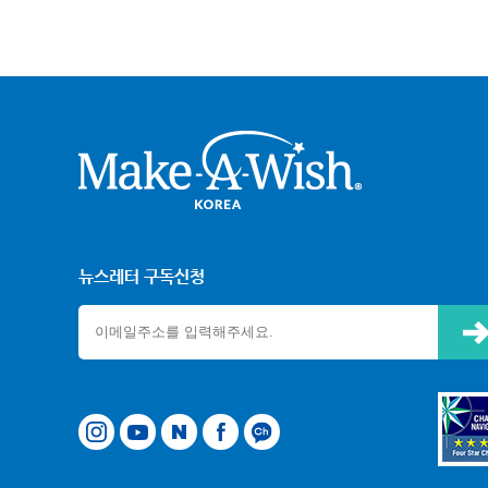
크어위시
뉴스레터 구독신청
신청하기
타그램
유튜브
네이버
페이스북
카카오톡 채널