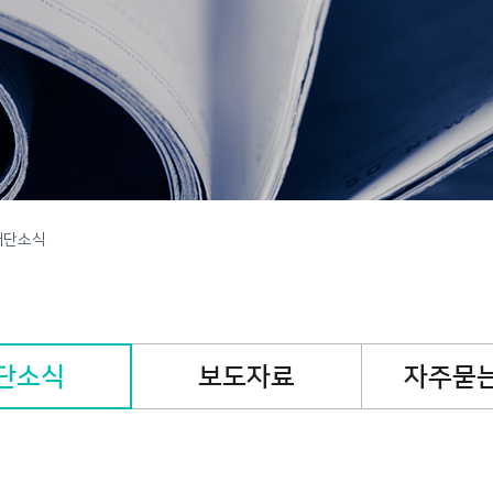
캠페인
핸즈온캠페인
기
재단소식
단소식
보도자료
자주묻