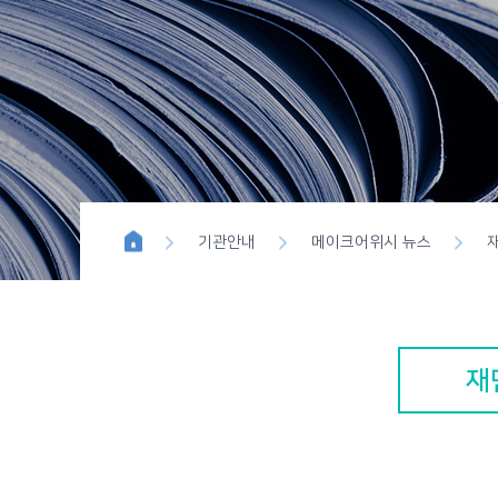
위시이펙트
블루버튼 
기관안내
메이크어위시 뉴스
재