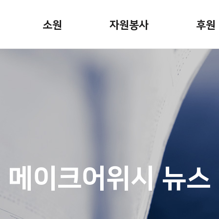
소원
자원봉사
후원
소원안내
자원봉사활동
정기후
소원신청
봉사자용 게시판
일시후
소원이야기
기업후
캠페인
기념일
 뉴스
소원파
메이크어위시 뉴스