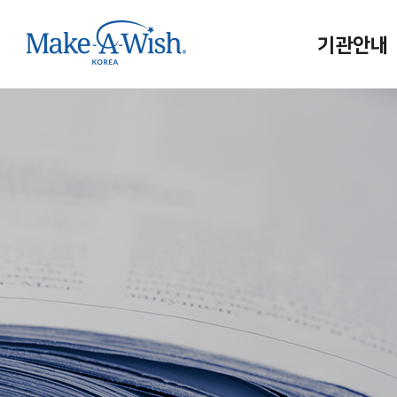
기관안내
메이크어위시
인사말
연혁/조직
홍보대사
사업보고
메이크어위시
인재채용