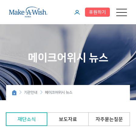
후원하기
메뉴 열기
마
이
페
이
메이크어위시 뉴스
지
기관안내
메이크어위시 뉴스
재단소식
보도자료
자주묻는질문