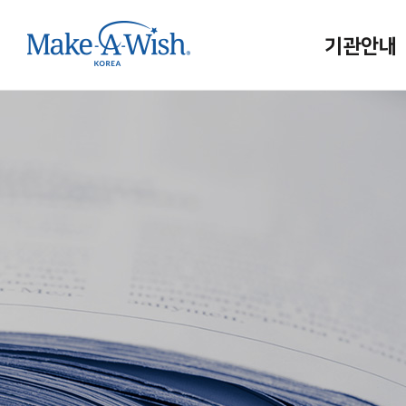
기관안내
메이크어위시
인사말
연혁/조직
홍보대사
사업보고
메이크어위시
인재채용