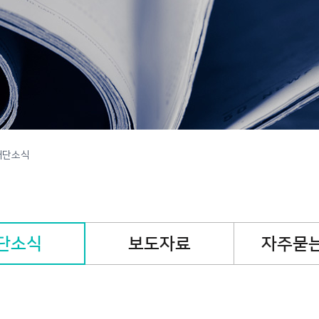
캠페인
핸즈온캠페인
기
재단소식
단소식
보도자료
자주묻