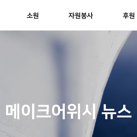
소원
자원봉사
후원
소원안내
자원봉사활동
정기후
소원신청
봉사자용 게시판
일시후
소원이야기
기업후
캠페인
기념일
 뉴스
소원파
메이크어위시 뉴스