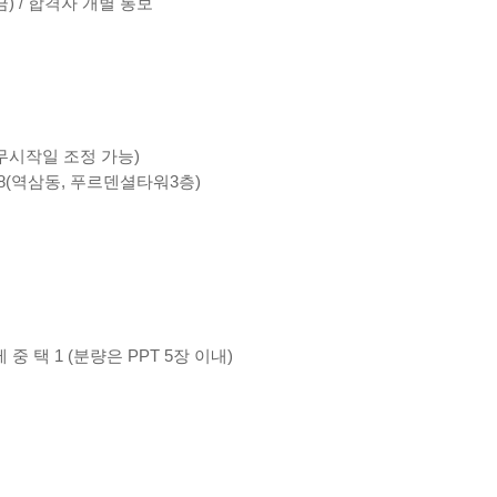
13(금) / 합격자 개별 통보
(근무시작일 조정 가능)
98(역삼동, 푸르덴셜타워3층)
 중 택 1 (분량은 PPT 5장 이내)
.