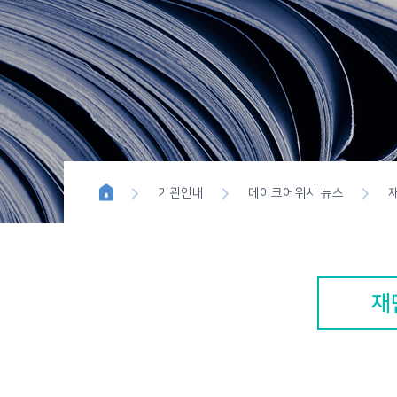
위시이펙트
블루버튼 
기관안내
메이크어위시 뉴스
재