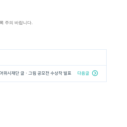
록 주의 바랍니다.
크어위시재단 글ㆍ그림 공모전 수상작 발표
다음글