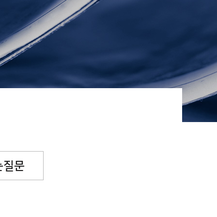
념일후원
소원파트너
는질문