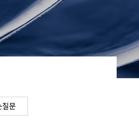
념일후원
소원파트너
는질문