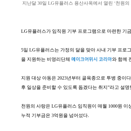
지난달
30
일
LG
유플러스 용산사옥에서 열린 ‘천원의 
LG
유플러스가 임직원 기부 프로그램으로 마련한 기금
5
일
LG
유플러스는 가정의 달을 맞아 사내 기부 프로그
을 지원하는 비영리단체
메이크어위시 코리아
와 함께
지원 대상 아동은
2023
년부터 골육종으로 투병 중이다
후 일상을 준비할 수 있도록 돕겠다는 취지”라고 설
천원의 사랑은
LG
유플러스 임직원이 매월
1000
원 이
누적 기부금은
3
억원을 넘어섰다
.