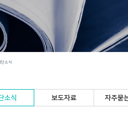
캠페인
핸즈온캠페인
기
재단소식
단소식
보도자료
자주묻