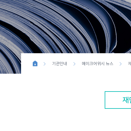
위시이펙트
블루버튼 
기관안내
메이크어위시 뉴스
재