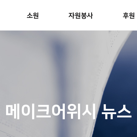
소원
자원봉사
후원
소원안내
자원봉사활동
정기후
소원신청
봉사자용 게시판
일시후
소원이야기
기업후
캠페인
기념일
 뉴스
소원파
메이크어위시 뉴스