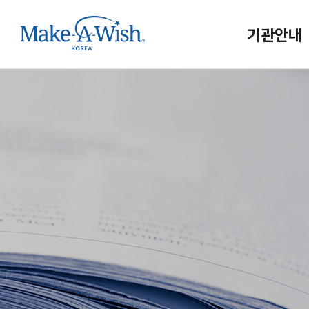
기관안내
메이크어위시
인사말
연혁/조직
홍보대사
사업보고
메이크어위시
인재채용